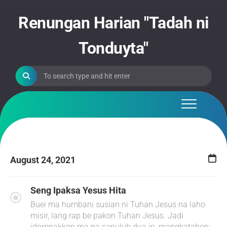
Skip
to
Renungan Harian "Tadah ni
content
Tonduyta"
August 24, 2021
Seng Ipaksa Yesus Hita
Buei ma humbani susian ni Tuhan Jesus na laho
misir, lang rap be pakon Tuhan Jesus. Jadi
idompakkon ma na sapuluh dua in, mangkatahon: