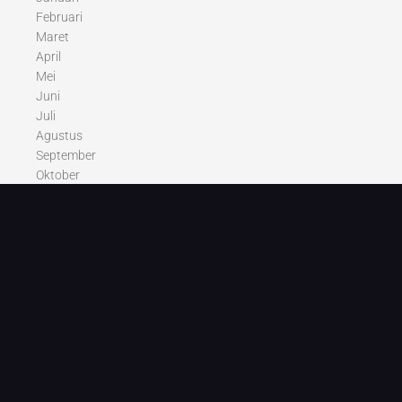
Februari
Maret
April
Mei
Juni
Juli
Agustus
September
Oktober
Nopember
Desember
Recent Posts
“Pasal ham do deba ase pala tarsilang Ia”
Pasal ham do deba ase pala tarsilang Ia.
Ise do ipilih hita?