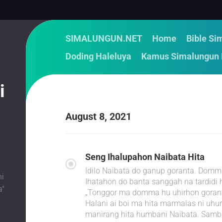
SIMALUNGUN.NET
Home
Bible Si
Doding Haleluya
Kamus Simalungun 
i
August 8, 2021
i
Seng Ihalupahon Naibata Hita
Idilo Naibata do ganup goranta. Domma
i
Ihatahon do banta sanggah na tardidi h
a"
„Tonggor ma domma hu uhirhon goranm
Halani ai boi ma hita marmalas ni uhu
manirang hita humbani Naibata. Samba