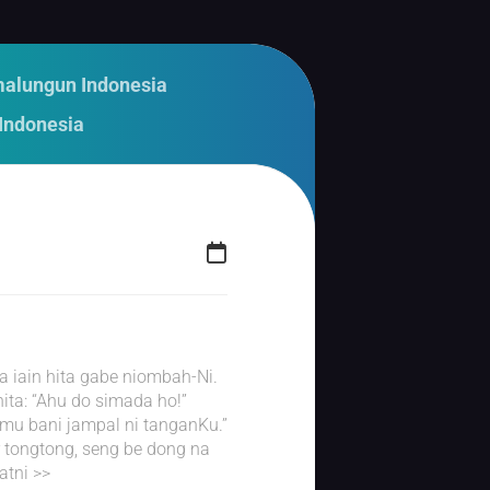
malungun Indonesia
Indonesia
 iain hita gabe niombah-Ni.
ita: “Ahu do simada ho!”
u bani jampal ni tanganKu.”
r tongtong, seng be dong na
tni >>