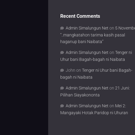
Recent Comments
Admin Simalungun Net
on
5 Novembe
“..mangkatahon tarima kasih pasal
haganup bani Naibata”
Admin Simalungun Net
on
Tenger ni
Uhur bani Bagah-bagah ni Naibata
John
on
Tenger ni Uhur bani Bagah-
bagah ni Naibata
Admin Simalungun Net
on
21 Juni:
Pilihan Siayakononta
Admin Simalungun Net
on
Mei 2:
Mangayaki Hotak Paridop ni Uhuran