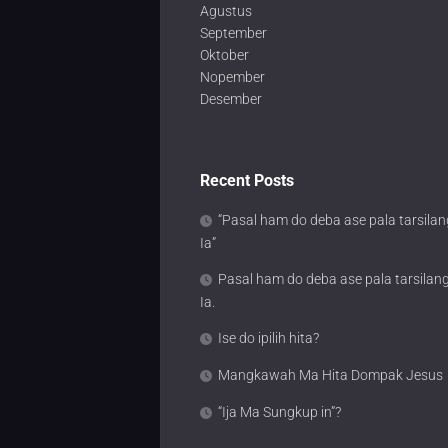
Agustus
September
Oktober
Nopember
Desember
Recent Posts
“Pasal ham do deba ase pala tarsilan
Ia”
Pasal ham do deba ase pala tarsilan
Ia.
Ise do ipilih hita?
Mangkawah Ma Hita Dompak Jesus
“Ija Ma Sungkup in”?