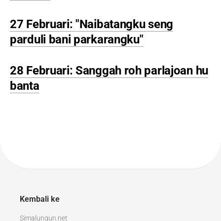
27 Februari: "Naibatangku seng
parduli bani parkarangku"
28 Februari: Sanggah roh parlajoan hu
banta
Kembali ke
Simalungun.net