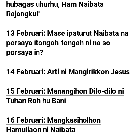
hubagas uhurhu, Ham Naibata
Rajangku!"
13 Februari: Mase ipaturut Naibata na
porsaya itongah-tongah ni na so
porsaya in?
14 Februari: Arti ni Mangirikkon Jesus
15 Februari: Manangihon Dilo-dilo ni
Tuhan Roh hu Bani
16 Februari: Mangkasiholhon
Hamuliaon ni Naibata