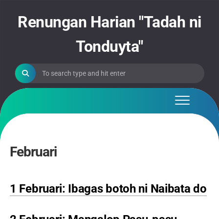
Skip
to
Renungan Harian "Tadah ni
content
Tonduyta"
Februari
1 Februari: Ibagas botoh ni Naibata do