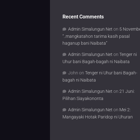
Recent Comments
Admin Simalungun Net
on
5 Novembe
“..mangkatahon tarima kasih pasal
haganup bani Naibata”
Admin Simalungun Net
on
Tenger ni
Uhur bani Bagah-bagah ni Naibata
John
on
Tenger ni Uhur bani Bagah-
bagah ni Naibata
Admin Simalungun Net
on
21 Juni:
Pilihan Siayakononta
Admin Simalungun Net
on
Mei 2:
Mangayaki Hotak Paridop ni Uhuran