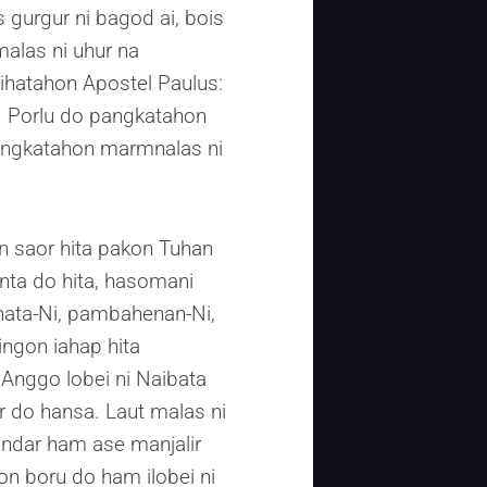
gurgur ni bagod ai, bois
malas ni uhur na
 ihatahon Apostel Paulus:
n. Porlu do pangkatahon
 mangkatahon marmnalas ni
n saor hita pakon Tuhan
anta do hita, hasomani
hata-Ni, pambahenan-Ni,
ingon iahap hita
Anggo lobei ni Naibata
r do hansa. Laut malas ni
bondar ham ase manjalir
 boru do ham ilobei ni