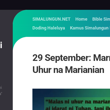
SIMALUNGUN.NET
Home
Bible Si
Doding Haleluya
Kamus Simalungun 
i
29 September: Mar
Uhur na Marianian
i
i
a"