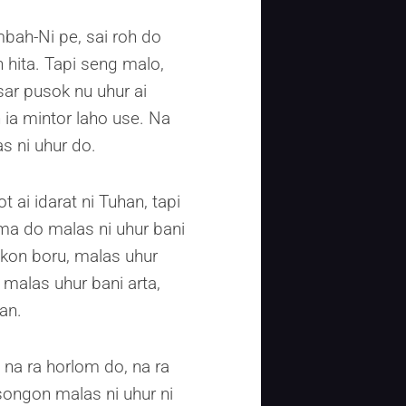
mbah-Ni pe, sai roh do
 hita. Tapi seng malo,
ar pusok nu uhur ai
ia mintor laho use. Na
s ni uhur do.
 ai idarat ni Tuhan, tapi
lma do malas ni uhur bani
akon boru, malas uhur
, malas uhur bani arta,
an.
na ra horlom do, na ra
songon malas ni uhur ni