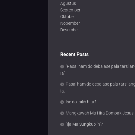
Agustus
September
Oktober
Nopember
Desember
Recent Posts
“Pasal ham do deba ase pala tarsilan
Ia”
Pasal ham do deba ase pala tarsilan
Ia.
Ise do ipilih hita?
Mangkawah Ma Hita Dompak Jesus
“Ija Ma Sungkup in”?