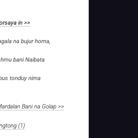
rsaya in >>
gala na bujur homa,
ahmu bani Naibata
obus tonduy nima
ardalan Bani na Golap >>
ngtong (1)