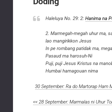
Doding
Haleluya No. 29: 2:
Hanima na Po
2. Marmegah-megah uhur ma, sa
lao mangirikkon Jesus
In pe rombang patidak ma, meg
Pasaud ma harosuh-Ni
Puji, puji Jesus Kristus na man
Humbai hamagouan nima
30 September: Ra do Martorap Ham M
<< 28 September: Marmalas ni Uhur To