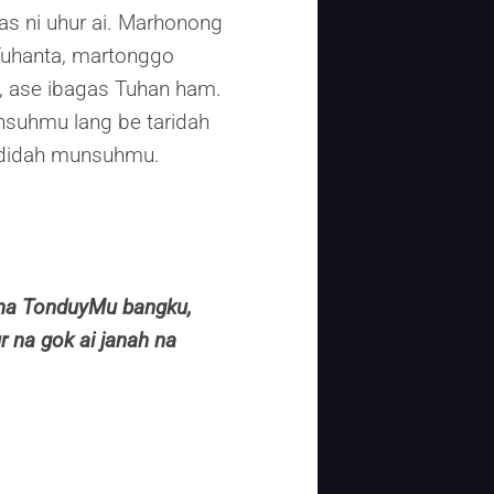
s ni uhur ai. Marhonong
Tuhanta, martonggo
 ase ibagas Tuhan ham.
nsuhmu lang be taridah
ididah munsuhmu.
ma TonduyMu bangku,
r na gok ai janah na