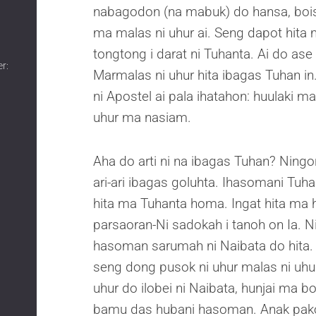
nabagodon (na mabuk) do hansa, bois 
ma malas ni uhur ai. Seng dapot hita 
tongtong i darat ni Tuhanta. Ai do ase
r:
Marmalas ni uhur hita ibagas Tuhan i
ni Apostel ai pala ihatahon: huulaki
uhur ma nasiam.
Aha do arti ni na ibagas Tuhan? Ningo
ari-ari ibagas goluhta. Ihasomani Tuh
hita ma Tuhanta homa. Ingat hita ma 
parsaoran-Ni sadokah i tanoh on Ia. N
hasoman sarumah ni Naibata do hita. 
seng dong pusok ni uhur malas ni uhu
uhur do ilobei ni Naibata, hunjai ma 
bamu das hubani hasoman. Anak pakon