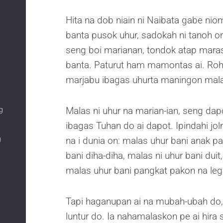
Hita na dob niain ni Naibata gabe nio
banta pusok uhur, sadokah ni tanoh on
seng boi marianan, tondok atap maras
banta. Paturut ham mamontas ai. Roh 
marjabu ibagas uhurta maningon mala
Malas ni uhur na marian-ian, seng dapot
g
ibagas Tuhan do ai dapot. Ipindahi jo
g
na i dunia on: malas uhur bani anak p
bani diha-diha, malas ni uhur bani duit
malas uhur bani pangkat pakon na leg
Tapi haganupan ai na mubah-ubah do, 
luntur do. Ia nahamalaskon pe ai hira 