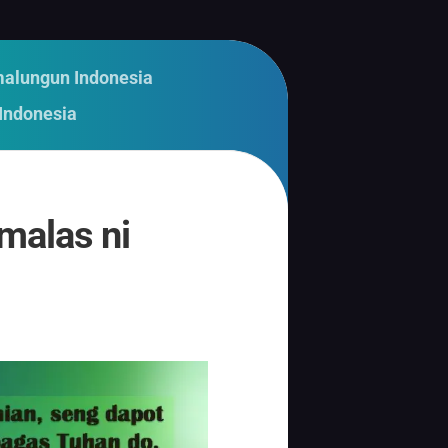
malungun Indonesia
Indonesia
malas ni