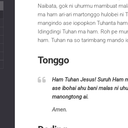
Naibata, gok ni uhurmu mambuat mala
ma ham ari-ari martonggo hulobei ni 
mangindo ase iopopkon Tuhanta ham,
Idingdingi Tuhan ma ham. Roh pe mu
ham. Tuhan na so tarimbang mando 
6
3
0
Tonggo
Ham Tuhan Jesus! Suruh Ham 
ase ibohai ahu bani malas ni uhu
manongtong ai.
Amen.