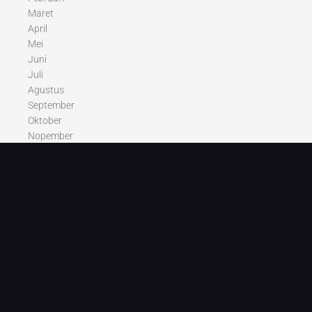
Maret
April
Mei
Juni
Juli
Agustus
September
Oktober
Nopember
Desember
Recent Posts
“Pasal ham do deba ase pala tarsilang Ia”
Pasal ham do deba ase pala tarsilang Ia.
Ise do ipilih hita?