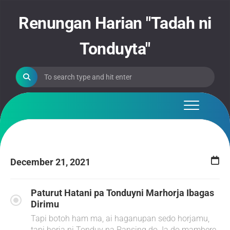
Skip
to
Renungan Harian "Tadah ni
content
Tonduyta"
December 21, 2021
Paturut Hatani pa Tonduyni Marhorja Ibagas
Dirimu
Tapi botoh ham ma, ai haganupan sedo horjamu,
tapi horja ni Tonduy na Pansing do. Ia do mambere