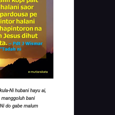
ula-Ni hubani hayu ai,
e manggoluh bani
-Ni do gabe malum