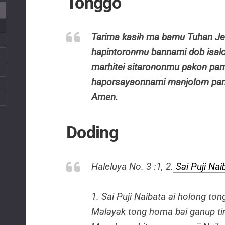
Tonggo
Tarima kasih ma bamu Tuhan Je
hapintoronmu bannami dob isa
2
marhitei sitarononmu pakon pa
9
haporsayaonnami manjolom pang
6
Amen.
Doding
Haleluya No. 3 :1, 2.
Sai Puji Nai
1. Sai Puji Naibata ai holong tong
Malayak tong homa bai ganup ti