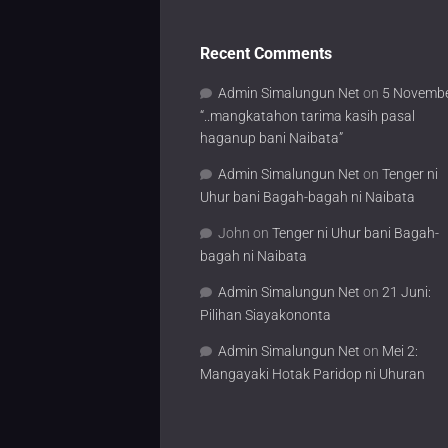
Recent Comments
Admin Simalungun Net
on
5 Novembe
“..mangkatahon tarima kasih pasal
haganup bani Naibata”
Admin Simalungun Net
on
Tenger ni
Uhur bani Bagah-bagah ni Naibata
John
on
Tenger ni Uhur bani Bagah-
bagah ni Naibata
Admin Simalungun Net
on
21 Juni:
Pilihan Siayakononta
Admin Simalungun Net
on
Mei 2:
Mangayaki Hotak Paridop ni Uhuran