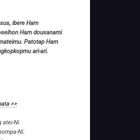
sus, ibere Ham
loseihon Ham dousanami
rmateimu. Patotap Ham
kopkopmu ari-ari.
bata >>
 atei-Ni
nompa-Ni.