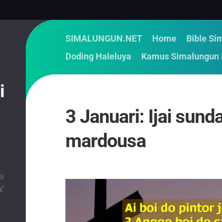
SIMALUNGUN.NET
Home
Bible Si
Doding Haleluya
Kamus Simalungun 
i
3 Januari: Ijai sund
mardousa
i
i
a"