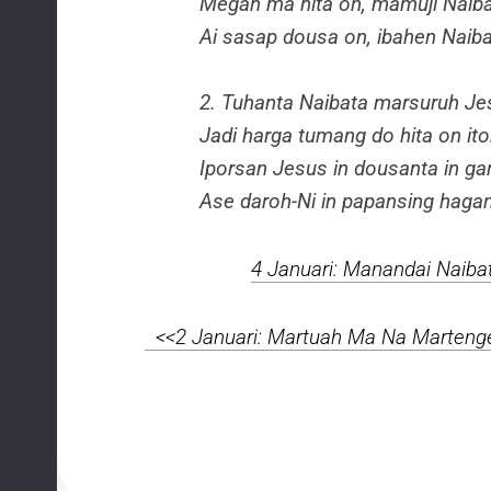
Megah ma hita on, mamuji Naiba
Ai sasap dousa on, ibahen Naib
2. Tuhanta Naibata marsuruh Jes
Jadi harga tumang do hita on it
Iporsan Jesus in dousanta in g
Ase daroh-Ni in papansing haga
4 Januari: Manandai Naibat
<<2 Januari: Martuah Ma Na Martenge