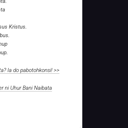
ta.
ata
us Kristus.
obus.
anup
nup.
a? Ia do pabotohkonsi! >>
r ni Uhur Bani Naibata