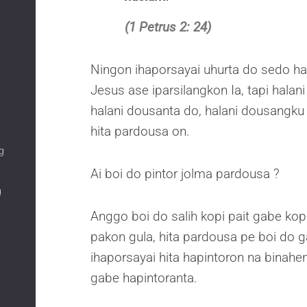
(1 Petrus 2: 24)
Ningon ihaporsayai uhurta do sedo ha
Jesus ase iparsilangkon Ia, tapi halani
halani dousanta do, halani dousangku 
hita pardousa on.
g
Ai boi do pintor jolma pardousa ?
g
Anggo boi do salih kopi pait gabe kop
pakon gula, hita pardousa pe boi do g
ihaporsayai hita hapintoron na binahe
gabe hapintoranta.