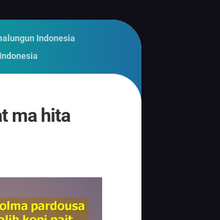
malungun Indonesia
Indonesia
at ma hita