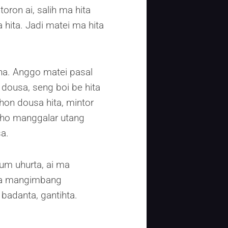
oron ai, salih ma hita
 hita. Jadi matei ma hita
ha. Anggo matei pasal
dousa, seng boi be hita
on dousa hita, mintor
laho manggalar utang
a.
um uhurta, ai ma
ta mangimbang
badanta, gantihta.