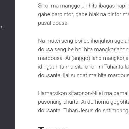
Sihol ma manggoluh hita ibagas hapint
gabe parpintor, gabe biak na pintor ma
pasal dousa.
r:
Na matei seng boi be ihorjahon age a
dousa seng be boi hita mangkorjahon 
mardousa. Ai (anggo) laho mangkorjah
idingat hita ma sitaronon ni Tuhanta 
dousanta, ijai sundat ma hita mardous
Hamarsikon sitaronon-Ni ai ma pamal
pasonang uhurta. Ai do homa gogoh
dousanta. Tuhan Jesus do satimbang 