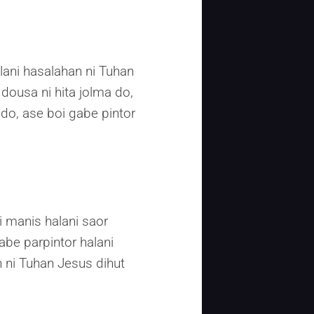
lani hasalahan ni Tuhan
 dousa ni hita jolma do,
do, ase boi gabe pintor
i manis halani saor
abe parpintor halani
n ni Tuhan Jesus dihut