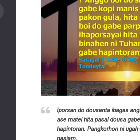
Iporsan do dousanta ibagas angk
ase matei hita pasal dousa gab
hapintoran. Pangkorhon ni ugah
nasiam.