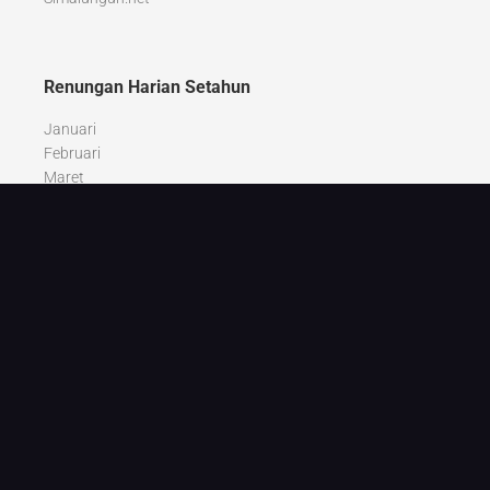
Renungan Harian Setahun
Januari
Februari
Maret
April
Mei
Juni
Juli
Agustus
September
Oktober
Nopember
Desember
Recent Posts