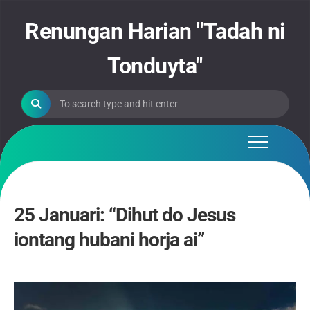
Skip
to
Renungan Harian "Tadah ni
content
Tonduyta"
25 Januari: “Dihut do Jesus
iontang hubani horja ai”