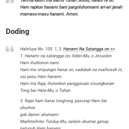
Tarima kasih ma Bamu Tuhan Jesus, halani ra do
Ham rapkon hanami bani pargoluhonnami ari-ari janah
mamasu-masu hanami. Amen.
Doding
Haleluya No. 105: 1, 3.
Hanami Na Satangga on >>
1. Hanami na satangga on, ilobei-Mu, o Jesuskin
Ham ihutkonon nami
Ham ma ompungni hanai on, sadokah na marhosah in,
sai pasu Ham hanami
Ham ma Raja, ihutonkon pangguruan sisungkunan
Tong bai Hata-Mu, o Tuhan
3. Rajai ham hanai tongtong, pasorap Ham bai
uhurhon
gok damei uhurnami
Marhiteihitei Tonduy-Mu, iankon uhurnai ganup
patoguh Ham hanami