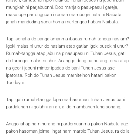
Kristen, tarhatahon ipio halak do Tuhan Jesus hu jabuni bani
mungkah ni parjabuonni. Dob manjalo pasu-pasu i gareja,
masa ope partonggoan i rumah mambogei hata ni Naibata
janah mandoding sonai homa martonggo hubani Naibata.
Tapi sonaha do pangalamanmu ibagas rumah-tangga nasiam?
Igoki malas ni uhur do nasiam atap gatian igoki pusok ni uhur?
Rumah-tangga atap jabu na pinasupasu ni Tuhan Jesus, gati
do tarbogei malas ni uhur. Ai anggo dong na hurang torsa atap
na geor i jabuni mintor ipadas do bani Tuhan Jesus ase
ipatorsa. Roh do Tuhan Jesus marhiteihon hatani pakon
Tonduyni.
Tapi gati rumah-tangga lupa marhasoman Tuhan Jesus bani
pardalanan ni goluhni ari-ari, ai do mambahen lang sonang.
Anggo iahap ham hurang ni pardomuanmu pakon Naibata age
pakon hasoman jolma, ingat ham marpio Tuhan Jesus, ra do ia