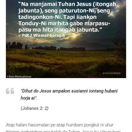
“
Dihut do Jesus ampakon susianni iontang hubani
horja ai
”.
(Johanes 2: 2)
Atap halani hasomalan pe atap humbani pongkut ni uhur