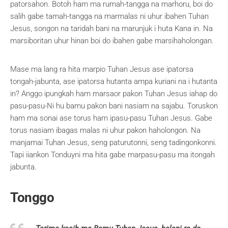
patorsahon. Botoh ham ma rumah-tangga na marhoru, boi do
salih gabe tamah-tangga na marmalas ni uhur ibahen Tuhan
Jesus, songon na taridah bani na marunjuk i huta Kana in. Na
marsiboritan uhur hinan boi do ibahen gabe marsihaholongan.
Mase ma lang ra hita marpio Tuhan Jesus ase ipatorsa
tongah-jabunta, ase ipatorsa hutanta ampa kuriani na i hutanta
in? Anggo ipungkah ham marsaor pakon Tuhan Jesus iahap do
pasu-pasu-Ni hu bamu pakon bani nasiam na sajabu. Toruskon
ham ma sonai ase torus ham ipasu-pasu Tuhan Jesus. Gabe
torus nasiam ibagas malas ni uhur pakon haholongon. Na
manjamai Tuhan Jesus, seng paturutonni, seng tadingonkonni.
Tapi iiankon Tonduyni ma hita gabe marpasu-pasu ma itongah
jabunta.
Tonggo